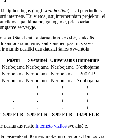
 kitaip hostingas (angl.
web hosting
) – tai pagrindinis
rti internete. Tai vietos jūsų internetiniam projektui, el.
suteikimas patikimame, galingame, prie spartaus
jungtame serveryje.
tis, aukšta klientų aptarnavimo kokybė, lankstūs
ukli kainodara nulėmė, kad šiandien pas mus savo
a ir mumis pasitiki daugiausiai šalies gyventojų.
Paštui
Svetainei
Universalus
Didmeninis
Neribojama
Neribojama
Neribojama
Neribojama
Neribojama
Neribojama
Neribojama
200 GB
Neribojama
Neribojama
Neribojama
Neribojama
-
+
+
+
-
+
+
+
-
-
+
+
-
-
-
+
*
5.99 EUR
5.99 EUR
8.99 EUR
19.99 EUR
e paslaugas rasite
Interneto vizijos
svetainėje.
ta pasirenkant 36 mėn. mokėjimo periodą. Kainos yra