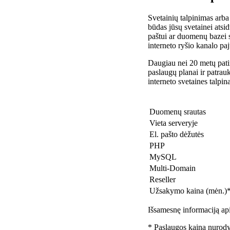
Svetainių talpinimas arba
būdas jūsų svetainei atsidu
paštui ar duomenų bazei 
interneto ryšio kanalo pa
Daugiau nei 20 metų patir
paslaugų planai ir patra
interneto svetaines talpin
Duomenų srautas
Vieta serveryje
El. pašto dėžutės
PHP
MySQL
Multi-Domain
Reseller
Užsakymo kaina (mėn.)
Išsamesnę informaciją api
* Paslaugos kaina nurody