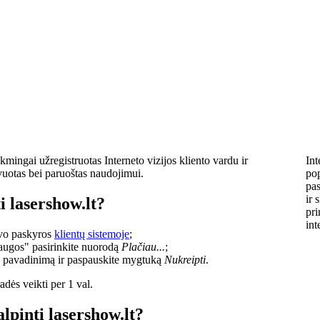
kmingai užregistruotas Interneto vizijos kliento vardu ir
Int
vuotas bei paruoštas naudojimui.
pop
pas
ir 
i lasershow.lt?
pri
int
savo paskyros
klientų sistemoje
;
laugos" pasirinkite nuorodą
Plačiau...
;
o pavadinimą ir paspauskite mygtuką
Nukreipti
.
dės veikti per 1 val.
alpinti lasershow.lt?