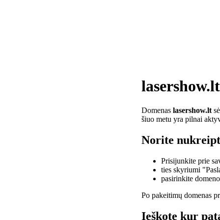
lasershow.lt
Domenas
lasershow.lt
sė
šiuo metu yra pilnai akty
Norite nukreipt
Prisijunkite prie 
ties skyriumi "Pas
pasirinkite domen
Po pakeitimų domenas pra
Ieškote kur pat