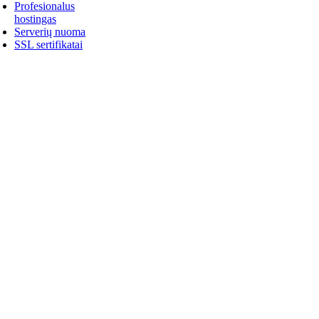
Profesionalus
hostingas
Serverių nuoma
SSL sertifikatai