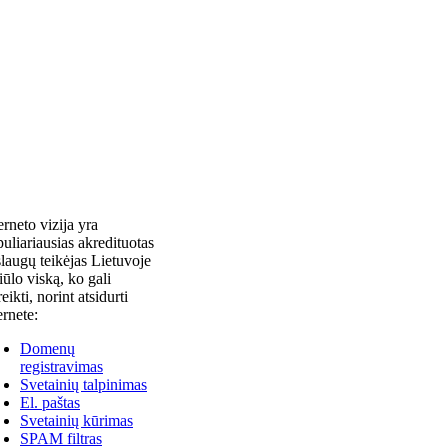
erneto vizija yra
uliariausias akredituotas
laugų teikėjas Lietuvoje
siūlo viską, ko gali
reikti, norint atsidurti
ernete:
Domenų
registravimas
Svetainių talpinimas
El. paštas
Svetainių kūrimas
SPAM filtras